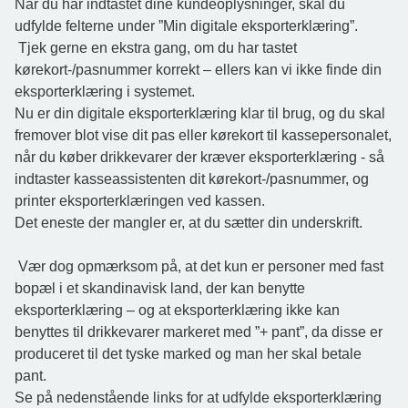
Når du har indtastet dine kundeoplysninger, skal du
udfylde felterne under ”Min digitale eksporterklæring”.
Tjek gerne en ekstra gang, om du har tastet
kørekort-/pasnummer korrekt – ellers kan vi ikke finde din
eksporterklæring i systemet.
Nu er din digitale eksporterklæring klar til brug, og du skal
fremover blot vise dit pas eller kørekort til kassepersonalet,
når du køber drikkevarer der kræver eksporterklæring - så
indtaster kasseassistenten dit kørekort-/pasnummer, og
printer eksporterklæringen ved kassen.
Det eneste der mangler er, at du sætter din underskrift.
Vær dog opmærksom på, at det kun er personer med fast
bopæl i et skandinavisk land, der kan benytte
eksporterklæring – og at eksporterklæring ikke kan
benyttes til drikkevarer markeret med ”+ pant”, da disse er
produceret til det tyske marked og man her skal betale
pant.
Se på nedenstående links for at udfylde eksporterklæring